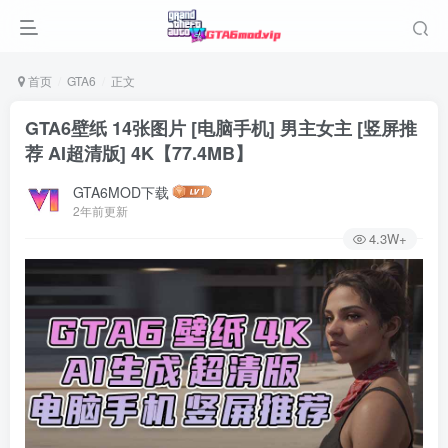
首页
GTA6
正文
GTA6壁纸 14张图片 [电脑手机] 男主女主 [竖屏推
荐 AI超清版] 4K【77.4MB】
GTA6MOD下载
2年前更新
4.3W+